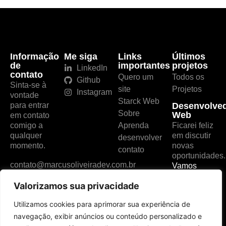
Informação
Me siga
Links
Últimos
de
importantes
projetos
LinkedIn
contato
Quero um
Todos os
Github
Sinta-se à
site
Projetos
Instagram
vontade
Starck Web
para entrar
Desenvolve
Sobre
Web
em contato
comigo a
Aprenda
Ficarei feliz
qualquer
em discutir
desenvolver
momento.
novas
contato
oportunidades.
contato@marcusoliveiradev.com.br
Vamos
entrar em
Valorizamos sua privacidade
contato!
Políticas de
Utilizamos cookies para aprimorar sua experiência de
Privacidade
navegação, exibir anúncios ou conteúdo personalizado e